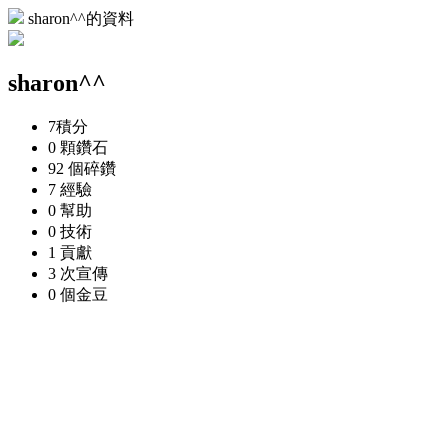
sharon^^的資料
sharon^^
7
積分
0 顆
鑽石
92 個
碎鑽
7
經驗
0
幫助
0
技術
1
貢獻
3 次
宣傳
0 個
金豆