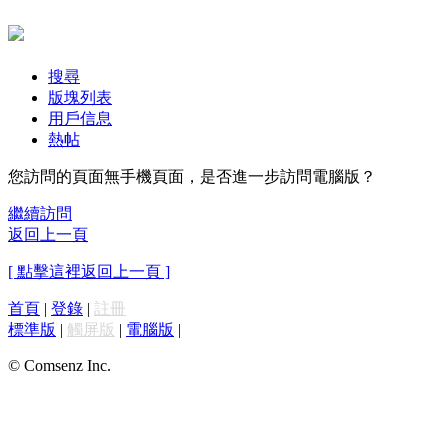
搜尋
版塊列表
用戶信息
熱帖
您訪問的頁面無手機頁面，是否進一步訪問電腦版？
繼續訪問
返回上一頁
[ 點擊這裡返回上一頁 ]
首頁
|
登錄
|
註冊
標準版
|
觸屏版
|
電腦版
|
© Comsenz Inc.