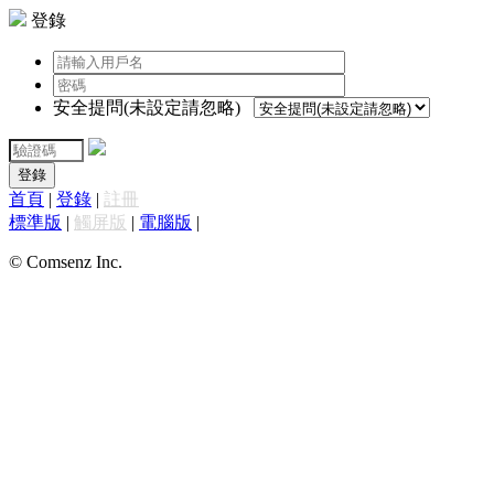
登錄
安全提問(未設定請忽略)
登錄
首頁
|
登錄
|
註冊
標準版
|
觸屏版
|
電腦版
|
© Comsenz Inc.