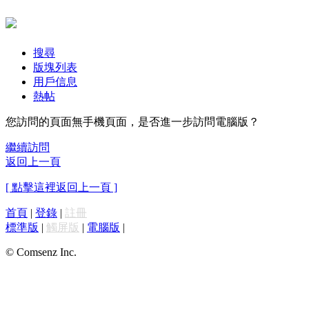
搜尋
版塊列表
用戶信息
熱帖
您訪問的頁面無手機頁面，是否進一步訪問電腦版？
繼續訪問
返回上一頁
[ 點擊這裡返回上一頁 ]
首頁
|
登錄
|
註冊
標準版
|
觸屏版
|
電腦版
|
© Comsenz Inc.