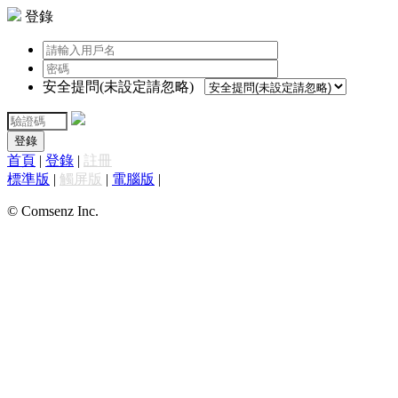
登錄
安全提問(未設定請忽略)
登錄
首頁
|
登錄
|
註冊
標準版
|
觸屏版
|
電腦版
|
© Comsenz Inc.