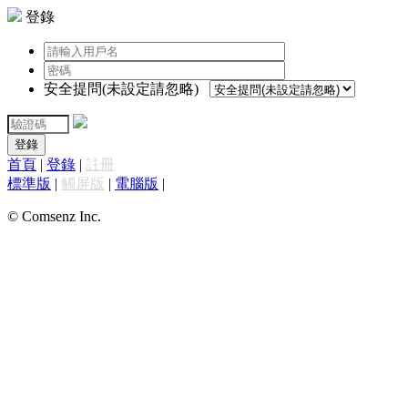
登錄
安全提問(未設定請忽略)
登錄
首頁
|
登錄
|
註冊
標準版
|
觸屏版
|
電腦版
|
© Comsenz Inc.