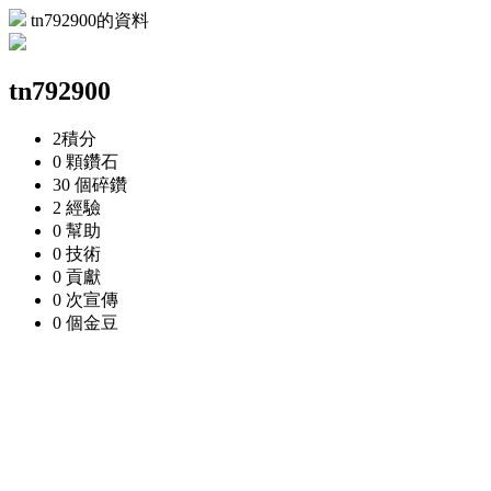
tn792900的資料
tn792900
2
積分
0 顆
鑽石
30 個
碎鑽
2
經驗
0
幫助
0
技術
0
貢獻
0 次
宣傳
0 個
金豆