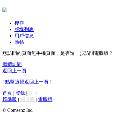
搜尋
版塊列表
用戶信息
熱帖
您訪問的頁面無手機頁面，是否進一步訪問電腦版？
繼續訪問
返回上一頁
[ 點擊這裡返回上一頁 ]
首頁
|
登錄
|
註冊
標準版
|
觸屏版
|
電腦版
|
© Comsenz Inc.