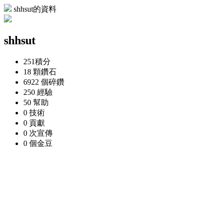
shhsut的資料
shhsut
251
積分
18 顆
鑽石
6922 個
碎鑽
250
經驗
50
幫助
0
技術
0
貢獻
0 次
宣傳
0 個
金豆