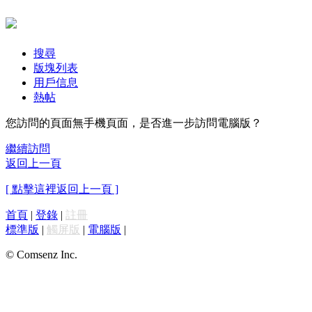
搜尋
版塊列表
用戶信息
熱帖
您訪問的頁面無手機頁面，是否進一步訪問電腦版？
繼續訪問
返回上一頁
[ 點擊這裡返回上一頁 ]
首頁
|
登錄
|
註冊
標準版
|
觸屏版
|
電腦版
|
© Comsenz Inc.