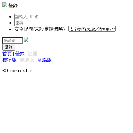
登錄
安全提問(未設定請忽略)
登錄
首頁
|
登錄
|
註冊
標準版
|
觸屏版
|
電腦版
|
© Comsenz Inc.