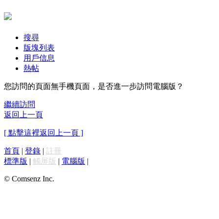
搜尋
版塊列表
用戶信息
熱帖
您訪問的頁面無手機頁面，是否進一步訪問電腦版？
繼續訪問
返回上一頁
[ 點擊這裡返回上一頁 ]
首頁
|
登錄
|
註冊
標準版
|
觸屏版
|
電腦版
|
© Comsenz Inc.