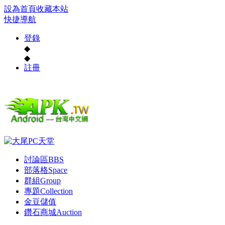
設為首頁
收藏本站
快捷導航
登錄
◆
◆
註冊
討論區
BBS
部落格
Space
群組
Group
專題
Collection
金豆儲值
鑽石商城
Auction