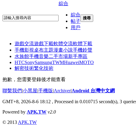
綜合
綜合
搜尋
帖子
用戶
遊戲交流
遊戲下載
軟體交流
軟體下載
手機影視
桌布主題
漫畫小說
手機鈴聲
水族館
手機音樂
二手市場
新手專區
HTC
Sony
Samsung
TWM
Huawei
MOTO
解密技術
繁化技術
抱歉，您需要登錄後才能查看
聯繫我們
|
小黑屋
|
手機版
|
Archiver
|
Android 台灣中文網
GMT+8, 2026-8-6 18:12
, Processed in 0.010715 second(s), 3 quer
Powered by
APK.TW
v2.0
© 2013
APK.TW