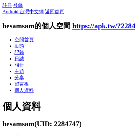
註冊
登錄
Android 台灣中文網
返回首頁
besamsam的個人空間
https://apk.tw/?228
空間首頁
動態
記錄
日誌
相冊
主題
分享
留言板
個人資料
個人資料
besamsam
(UID: 2284747)