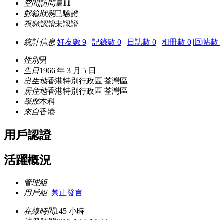
空間訪問量
11
郵箱狀態
已驗證
視頻認證
未認證
統計信息
好友數 9
|
記錄數 0
|
日誌數 0
|
相冊數 0
|
回帖數 
性別
男
生日
1966 年 3 月 5 日
出生地
香港特別行政區 荃灣區
居住地
香港特別行政區 荃灣區
學歷
本科
來自
香港
用戶認證
活躍概況
管理組
用戶組
禁止發言
在線時間
145 小時