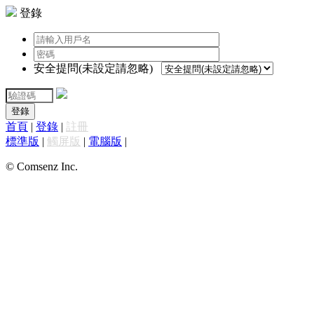
登錄
安全提問(未設定請忽略)
登錄
首頁
|
登錄
|
註冊
標準版
|
觸屏版
|
電腦版
|
© Comsenz Inc.