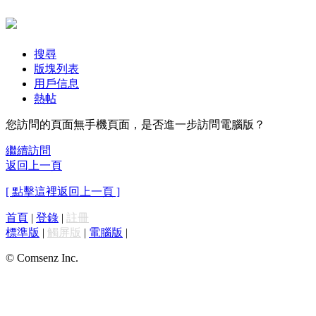
搜尋
版塊列表
用戶信息
熱帖
您訪問的頁面無手機頁面，是否進一步訪問電腦版？
繼續訪問
返回上一頁
[ 點擊這裡返回上一頁 ]
首頁
|
登錄
|
註冊
標準版
|
觸屏版
|
電腦版
|
© Comsenz Inc.