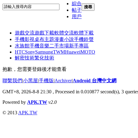
綜合
搜尋
帖子
用戶
遊戲交流
遊戲下載
軟體交流
軟體下載
手機影視
桌布主題
漫畫小說
手機鈴聲
水族館
手機音樂
二手市場
新手專區
HTC
Sony
Samsung
TWM
Huawei
MOTO
解密技術
繁化技術
抱歉，您需要登錄後才能查看
聯繫我們
|
小黑屋
|
手機版
|
Archiver
|
Android 台灣中文網
GMT+8, 2026-8-8 21:30
, Processed in 0.010877 second(s), 3 quer
Powered by
APK.TW
v2.0
© 2013
APK.TW