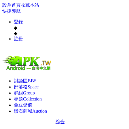
設為首頁
收藏本站
快捷導航
登錄
◆
◆
註冊
討論區
BBS
部落格
Space
群組
Group
專題
Collection
金豆儲值
鑽石商城
Auction
綜合