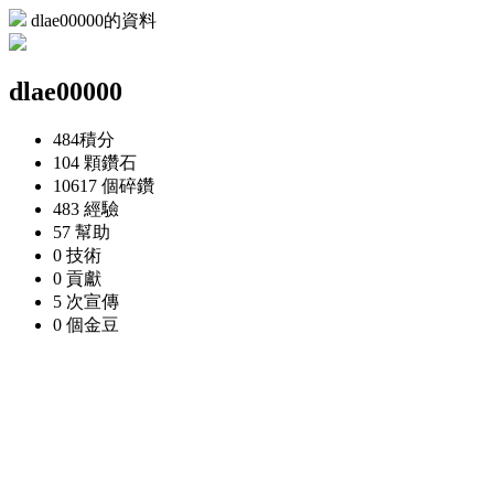
dlae00000的資料
dlae00000
484
積分
104 顆
鑽石
10617 個
碎鑽
483
經驗
57
幫助
0
技術
0
貢獻
5 次
宣傳
0 個
金豆