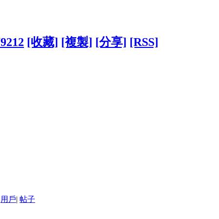
79212
[收藏]
[複製]
[分享]
[RSS]
用戶
|
帖子