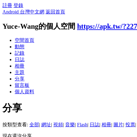
註冊
登錄
Android 台灣中文網
返回首頁
Yuce-Wang的個人空間
https://apk.tw/?22
空間首頁
動態
記錄
日誌
相冊
主題
分享
留言板
個人資料
分享
按類型查看:
全部
|
網址
|
視頻
|
音樂
|
Flash
|
日誌
|
相冊
|
圖片
|
投票
|
現在還沒分享