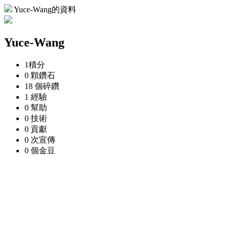
Yuce-Wang的資料
Yuce-Wang
1
積分
0 顆
鑽石
18 個
碎鑽
1
經驗
0
幫助
0
技術
0
貢獻
0 次
宣傳
0 個
金豆