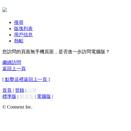
搜尋
版塊列表
用戶信息
熱帖
您訪問的頁面無手機頁面，是否進一步訪問電腦版？
繼續訪問
返回上一頁
[ 點擊這裡返回上一頁 ]
首頁
|
登錄
|
註冊
標準版
|
觸屏版
|
電腦版
|
© Comsenz Inc.