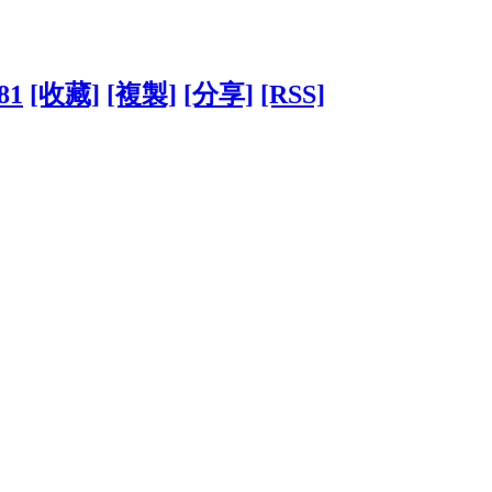
81
[收藏]
[複製]
[分享]
[RSS]