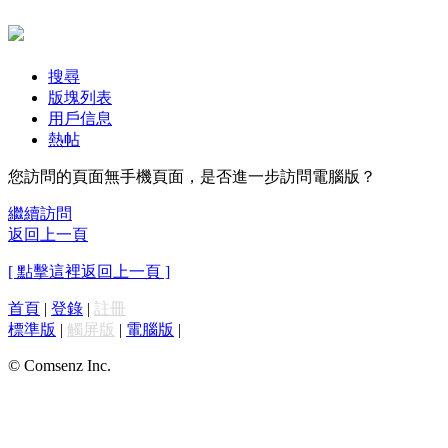
搜尋
版塊列表
用戶信息
熱帖
您訪問的頁面無手機頁面，是否進一步訪問電腦版？
繼續訪問
返回上一頁
[ 點擊這裡返回上一頁 ]
首頁
|
登錄
|
註冊
標準版
|
觸屏版
|
電腦版
|
© Comsenz Inc.