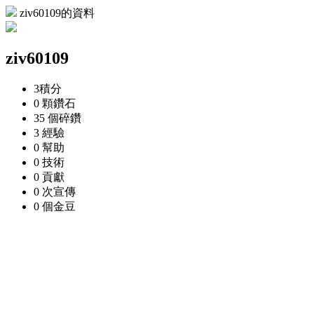
ziv60109的資料
ziv60109
3
積分
0 顆
鑽石
35 個
碎鑽
3
經驗
0
幫助
0
技術
0
貢獻
0 次
宣傳
0 個
金豆