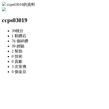
ccps03019的資料
ccps03019
39
積分
1 顆
鑽石
76 個
碎鑽
39
經驗
2
幫助
0
技術
0
貢獻
3 次
宣傳
0 個
金豆