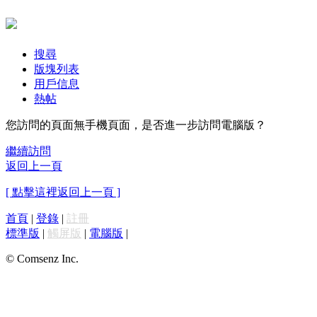
搜尋
版塊列表
用戶信息
熱帖
您訪問的頁面無手機頁面，是否進一步訪問電腦版？
繼續訪問
返回上一頁
[ 點擊這裡返回上一頁 ]
首頁
|
登錄
|
註冊
標準版
|
觸屏版
|
電腦版
|
© Comsenz Inc.