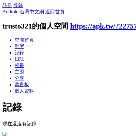
註冊
登錄
Android 台灣中文網
返回首頁
trusto321的個人空間
https://apk.tw/?2275
空間首頁
動態
記錄
日誌
相冊
主題
分享
留言板
個人資料
記錄
現在還沒有記錄