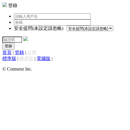
登錄
安全提問(未設定請忽略)
登錄
首頁
|
登錄
|
註冊
標準版
|
觸屏版
|
電腦版
|
© Comsenz Inc.