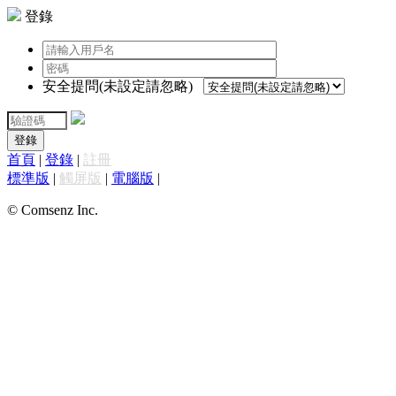
登錄
安全提問(未設定請忽略)
登錄
首頁
|
登錄
|
註冊
標準版
|
觸屏版
|
電腦版
|
© Comsenz Inc.