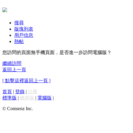
搜尋
版塊列表
用戶信息
熱帖
您訪問的頁面無手機頁面，是否進一步訪問電腦版？
繼續訪問
返回上一頁
[ 點擊這裡返回上一頁 ]
首頁
|
登錄
|
註冊
標準版
|
觸屏版
|
電腦版
|
© Comsenz Inc.