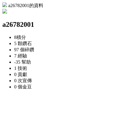
a26782001的資料
a26782001
8
積分
5 顆
鑽石
97 個
碎鑽
7
經驗
-35
幫助
1
技術
0
貢獻
0 次
宣傳
0 個
金豆