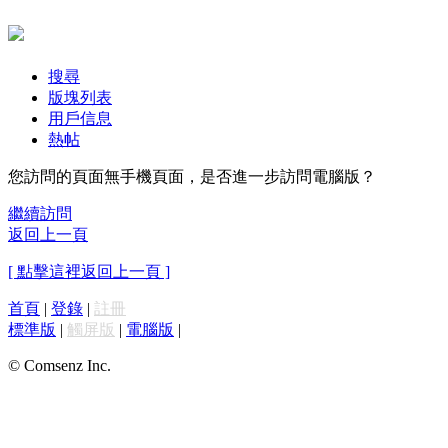
搜尋
版塊列表
用戶信息
熱帖
您訪問的頁面無手機頁面，是否進一步訪問電腦版？
繼續訪問
返回上一頁
[ 點擊這裡返回上一頁 ]
首頁
|
登錄
|
註冊
標準版
|
觸屏版
|
電腦版
|
© Comsenz Inc.