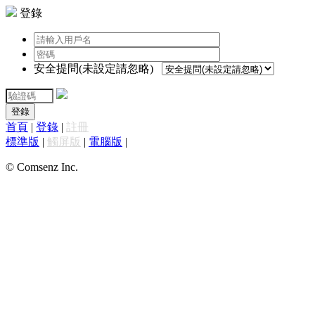
登錄
安全提問(未設定請忽略)
登錄
首頁
|
登錄
|
註冊
標準版
|
觸屏版
|
電腦版
|
© Comsenz Inc.