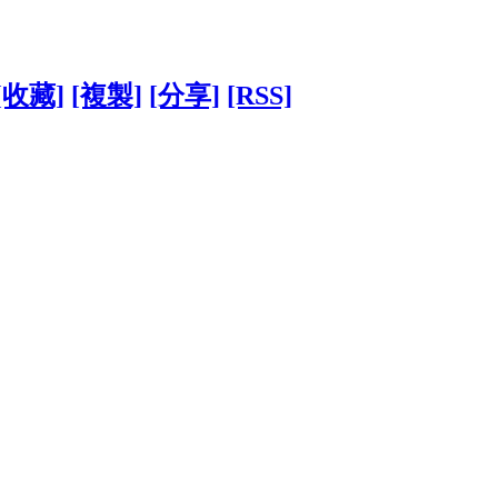
[收藏]
[複製]
[分享]
[RSS]