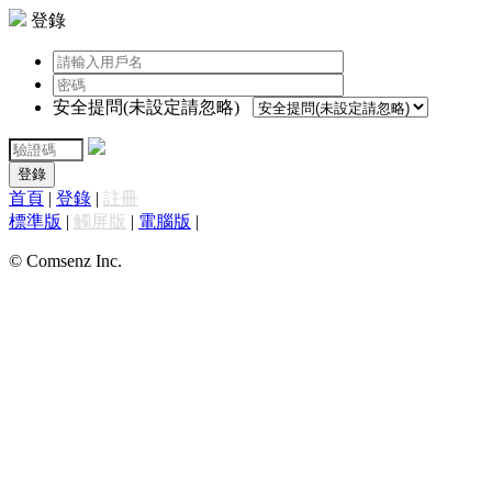
登錄
安全提問(未設定請忽略)
登錄
首頁
|
登錄
|
註冊
標準版
|
觸屏版
|
電腦版
|
© Comsenz Inc.