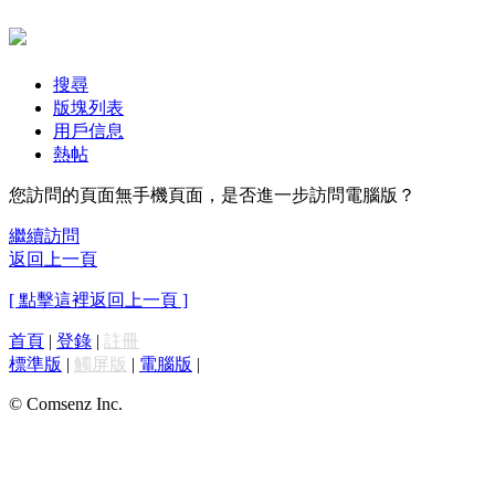
搜尋
版塊列表
用戶信息
熱帖
您訪問的頁面無手機頁面，是否進一步訪問電腦版？
繼續訪問
返回上一頁
[ 點擊這裡返回上一頁 ]
首頁
|
登錄
|
註冊
標準版
|
觸屏版
|
電腦版
|
© Comsenz Inc.