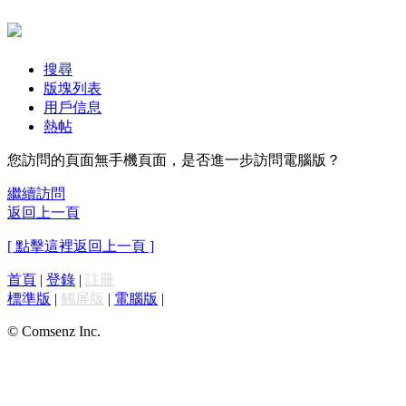
搜尋
版塊列表
用戶信息
熱帖
您訪問的頁面無手機頁面，是否進一步訪問電腦版？
繼續訪問
返回上一頁
[ 點擊這裡返回上一頁 ]
首頁
|
登錄
|
註冊
標準版
|
觸屏版
|
電腦版
|
© Comsenz Inc.