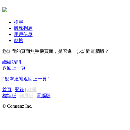
搜尋
版塊列表
用戶信息
熱帖
您訪問的頁面無手機頁面，是否進一步訪問電腦版？
繼續訪問
返回上一頁
[ 點擊這裡返回上一頁 ]
首頁
|
登錄
|
註冊
標準版
|
觸屏版
|
電腦版
|
© Comsenz Inc.