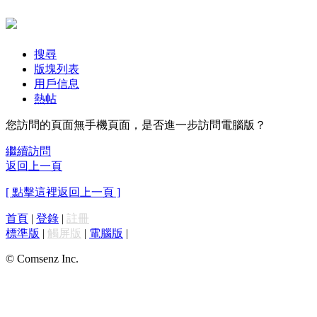
搜尋
版塊列表
用戶信息
熱帖
您訪問的頁面無手機頁面，是否進一步訪問電腦版？
繼續訪問
返回上一頁
[ 點擊這裡返回上一頁 ]
首頁
|
登錄
|
註冊
標準版
|
觸屏版
|
電腦版
|
© Comsenz Inc.