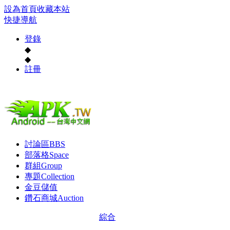
設為首頁
收藏本站
快捷導航
登錄
◆
◆
註冊
討論區
BBS
部落格
Space
群組
Group
專題
Collection
金豆儲值
鑽石商城
Auction
綜合