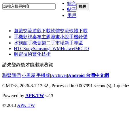
綜合
搜尋
帖子
用戶
遊戲交流
遊戲下載
軟體交流
軟體下載
手機影視
桌布主題
漫畫小說
手機鈴聲
水族館
手機音樂
二手市場
新手專區
HTC
Sony
Samsung
TWM
Huawei
MOTO
解密技術
繁化技術
請先登錄後才能繼續瀏覽
聯繫我們
|
小黑屋
|
手機版
|
Archiver
|
Android 台灣中文網
GMT+8, 2026-8-7 12:32
, Processed in 0.007991 second(s), 1 quer
Powered by
APK.TW
v2.0
© 2013
APK.TW