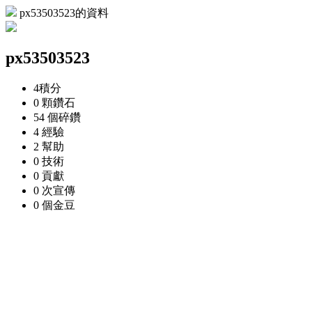
px53503523的資料
px53503523
4
積分
0 顆
鑽石
54 個
碎鑽
4
經驗
2
幫助
0
技術
0
貢獻
0 次
宣傳
0 個
金豆