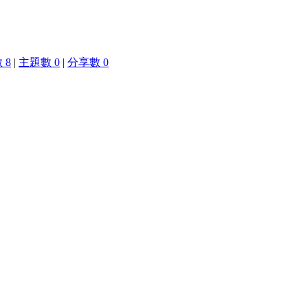
 8
|
主題數 0
|
分享數 0