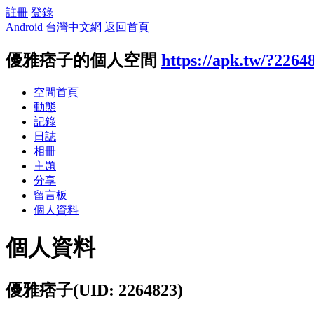
註冊
登錄
Android 台灣中文網
返回首頁
優雅痞子的個人空間
https://apk.tw/?2264
空間首頁
動態
記錄
日誌
相冊
主題
分享
留言板
個人資料
個人資料
優雅痞子
(UID: 2264823)