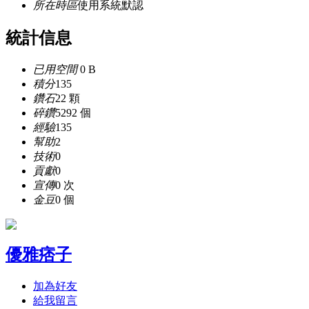
所在時區
使用系統默認
統計信息
已用空間
0 B
積分
135
鑽石
22 顆
碎鑽
5292 個
經驗
135
幫助
2
技術
0
貢獻
0
宣傳
0 次
金豆
0 個
優雅痞子
加為好友
給我留言