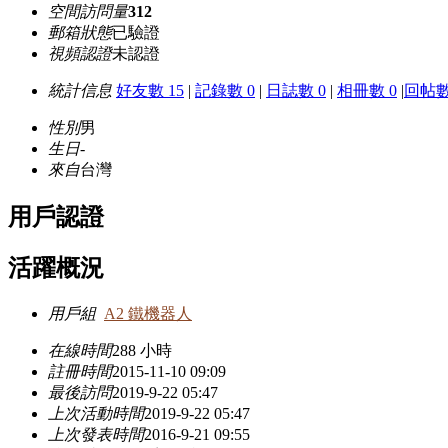
空間訪問量
312
郵箱狀態
已驗證
視頻認證
未認證
統計信息
好友數 15
|
記錄數 0
|
日誌數 0
|
相冊數 0
|
回帖數
性別
男
生日
-
來自
台灣
用戶認證
活躍概況
用戶組
A2 鐵機器人
在線時間
288 小時
註冊時間
2015-11-10 09:09
最後訪問
2019-9-22 05:47
上次活動時間
2019-9-22 05:47
上次發表時間
2016-9-21 09:55