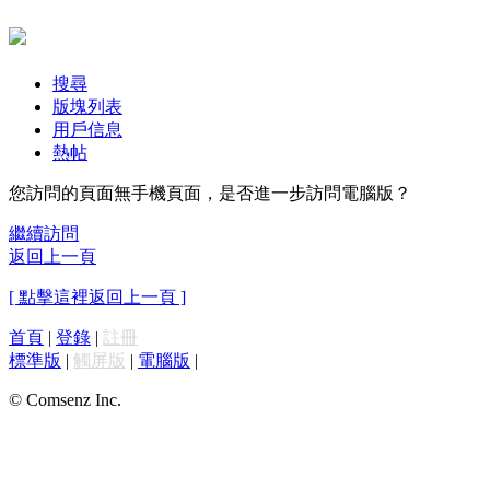
搜尋
版塊列表
用戶信息
熱帖
您訪問的頁面無手機頁面，是否進一步訪問電腦版？
繼續訪問
返回上一頁
[ 點擊這裡返回上一頁 ]
首頁
|
登錄
|
註冊
標準版
|
觸屏版
|
電腦版
|
© Comsenz Inc.