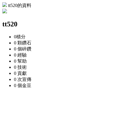
tt520的資料
tt520
0
積分
0 顆
鑽石
0 個
碎鑽
0
經驗
0
幫助
0
技術
0
貢獻
0 次
宣傳
0 個
金豆