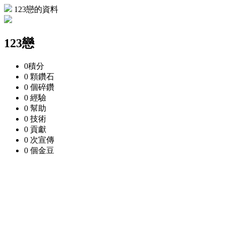
123戀的資料
123戀
0
積分
0 顆
鑽石
0 個
碎鑽
0
經驗
0
幫助
0
技術
0
貢獻
0 次
宣傳
0 個
金豆