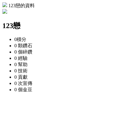
123戀的資料
123戀
0
積分
0 顆
鑽石
0 個
碎鑽
0
經驗
0
幫助
0
技術
0
貢獻
0 次
宣傳
0 個
金豆