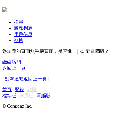
搜尋
版塊列表
用戶信息
熱帖
您訪問的頁面無手機頁面，是否進一步訪問電腦版？
繼續訪問
返回上一頁
[ 點擊這裡返回上一頁 ]
首頁
|
登錄
|
註冊
標準版
|
觸屏版
|
電腦版
|
© Comsenz Inc.