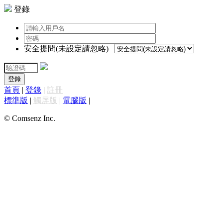
登錄
安全提問(未設定請忽略)
登錄
首頁
|
登錄
|
註冊
標準版
|
觸屏版
|
電腦版
|
© Comsenz Inc.