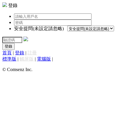
登錄
安全提問(未設定請忽略)
登錄
首頁
|
登錄
|
註冊
標準版
|
觸屏版
|
電腦版
|
© Comsenz Inc.