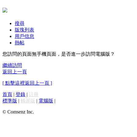
搜尋
版塊列表
用戶信息
熱帖
您訪問的頁面無手機頁面，是否進一步訪問電腦版？
繼續訪問
返回上一頁
[ 點擊這裡返回上一頁 ]
首頁
|
登錄
|
註冊
標準版
|
觸屏版
|
電腦版
|
© Comsenz Inc.